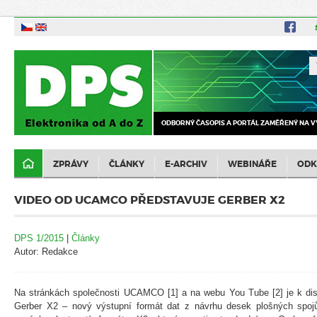
ODBORNÝ ČASOPIS A PORTÁL ZAMĚŘENÝ NA V
ZPRÁVY
ČLÁNKY
E-ARCHIV
WEBINÁŘE
ODK
VIDEO OD UCAMCO PŘEDSTAVUJE GERBER X2
DPS 1/2015
|
Články
Autor: Redakce
Na stránkách společnosti UCAMCO [1] a na webu You Tube [2] je k disp
Gerber X2 – nový výstupní formát dat z návrhu desek plošných spoj