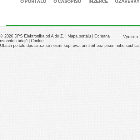
O PORTÁLU
O ČASOPISU
INZERCE
UZÁVĚRKY
© 2026 DPS Elektronika od A do Z. |
Mapa portálu
|
Ochrana
Vyrobilo
osobních údajů
|
Cookies
Obsah portálu dps-az.cz se nesmí kopírovat ani šířit bez písemného souhlas