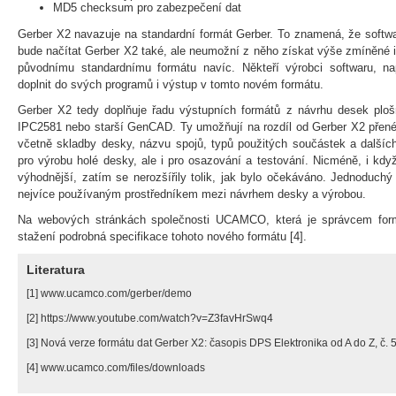
MD5 checksum pro zabezpečení dat
Gerber X2 navazuje na standardní formát Gerber. To znamená, že soft
bude načítat Gerber X2 také, ale neumožní z něho získat výše zmíněné i
původnímu standardnímu formátu navíc. Někteří výrobci softwaru, nap
doplnit do svých programů i výstup v tomto novém formátu.
Gerber X2 tedy doplňuje řadu výstupních formátů z návrhu desek plo
IPC2581 nebo starší GenCAD. Ty umožňují na rozdíl od Gerber X2 přené
včetně skladby desky, názvu spojů, typů použitých součástek a dalšíc
pro výrobu holé desky, ale i pro osazování a testování. Nicméně, i když
výhodnější, zatím se nerozšířily tolik, jak bylo očekáváno. Jednoduchý
nejvíce používaným prostředníkem mezi návrhem desky a výrobou.
Na webových stránkách společnosti UCAMCO, která je správcem formá
stažení podrobná specifikace tohoto nového formátu [4].
Literatura
[1] www.ucamco.com/gerber/demo
[2] https://www.youtube.com/watch?v=Z3favHrSwq4
[3] Nová verze formátu dat Gerber X2: časopis DPS Elektronika od A do Z, č. 5
[4] www.ucamco.com/files/downloads