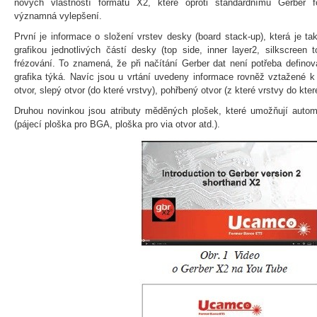
nových vlastností formátu X2, které oproti standardnímu Gerber f
významná vylepšení.
První je informace o složení vrstev desky (board stack-up), která je t
grafikou jednotlivých částí desky (top side, inner layer2, silkscreen 
frézování. To znamená, že při načítání Gerber dat není potřeba definov
grafika týká. Navíc jsou u vrtání uvedeny informace rovněž vztažené k
otvor, slepý otvor (do které vrstvy), pohřbený otvor (z které vrstvy do kter
Druhou novinkou jsou atributy měděných plošek, které umožňují autom
(pájecí ploška pro BGA, ploška pro via otvor atd.).