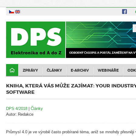
ODBORNÝ ČASOPIS A PORTÁL ZAMĚŘENÝ NA V
ZPRÁVY
ČLÁNKY
E-ARCHIV
WEBINÁŘE
ODK
KNIHA, KTERÁ VÁS MŮŽE ZAJÍMAT: YOUR INDUSTRY
SOFTWARE
DPS 4/2018
|
Články
Autor: Redakce
Průmysl 4.0 je ve výrobě často probírané téma, aniž se mnohdy přesněji v