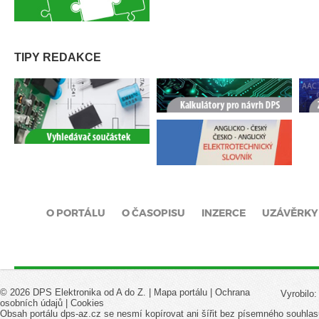
TIPY REDAKCE
O PORTÁLU
O ČASOPISU
INZERCE
UZÁVĚRKY
© 2026 DPS Elektronika od A do Z. |
Mapa portálu
|
Ochrana
Vyrobilo
osobních údajů
|
Cookies
Obsah portálu dps-az.cz se nesmí kopírovat ani šířit bez písemného souhlas