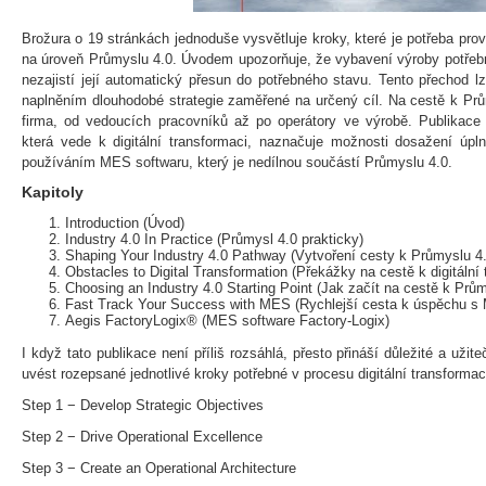
Brožura o 19 stránkách jednoduše vysvětluje kroky, které je potřeba pro
na úroveň Průmyslu 4.0. Úvodem upozorňuje, že vybavení výroby potřebný
nezajistí její automatický přesun do potřebného stavu. Tento přechod 
naplněním dlouhodobé strategie zaměřené na určený cíl. Na cestě k Prů
firma, od vedoucích pracovníků až po operátory ve výrobě. Publikace 
která vede k digitální transformaci, naznačuje možnosti dosažení úpl
používáním MES softwaru, který je nedílnou součástí Průmyslu 4.0.
Kapitoly
Introduction (Úvod)
Industry 4.0 In Practice (Průmysl 4.0 prakticky)
Shaping Your Industry 4.0 Pathway (Vytvoření cesty k Průmyslu 4.
Obstacles to Digital Transformation (Překážky na cestě k digitální 
Choosing an Industry 4.0 Starting Point (Jak začít na cestě k Prům
Fast Track Your Success with MES (Rychlejší cesta k úspěchu s
Aegis FactoryLogix® (MES software Factory-Logix)
I když tato publikace není příliš rozsáhlá, přesto přináší důležité a užit
uvést rozepsané jednotlivé kroky potřebné v procesu digitální transformac
Step 1 − Develop Strategic Objectives
Step 2 − Drive Operational Excellence
Step 3 − Create an Operational Architecture