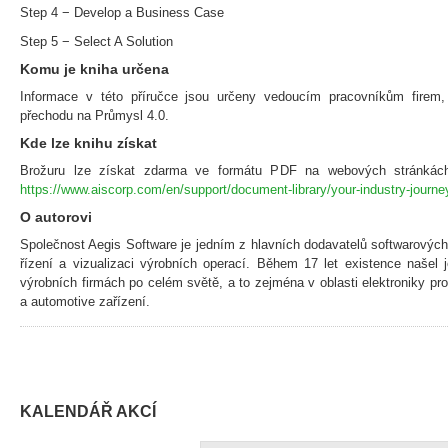
Step 4 − Develop a Business Case
Step 5 − Select A Solution
Komu je kniha určena
Informace v této příručce jsou určeny vedoucím pracovníkům firem,
přechodu na Průmysl 4.0.
Kde lze knihu získat
Brožuru lze získat zdarma ve formátu PDF na webových stránkách 
https://www.aiscorp.com/en/support/document-library/your-industry-journe
O autorovi
Společnost Aegis Software je jedním z hlavních dodavatelů softwarových ř
řízení a vizualizaci výrobních operací. Během 17 let existence našel j
výrobních firmách po celém světě, a to zejména v oblasti elektroniky pr
a automotive zařízení.
KALENDÁŘ AKCÍ