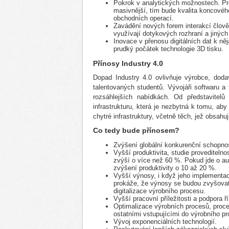
Pokrok v analytických možnostech. Pro
masivnější, tím bude kvalita koncovéh
obchodních operací.
Zavádění nových forem interakcí člověk
využívají dotykových rozhraní a jinýc
Inovace v přenosu digitálních dat k ně
prudký počátek technologie 3D tisku.
Přínosy Industry 4.0
Dopad Industry 4.0 ovlivňuje výrobce, doda
talentovaných studentů. Vývojáři softwaru 
rozsáhlejších nabídkách. Od představitelů
infrastrukturu, která je nezbytná k tomu, ab
chytré infrastruktury, včetně těch, jež obsahuj
Co tedy bude přínosem?
Zvýšení globální konkurenční schopnos
Vyšší produktivita, studie provediteln
zvýší o více než 60 %. Pokud jde o au
zvýšení produktivity o 10 až 20 %.
Vyšší výnosy, i když jeho implementac
prokáže, že výnosy se budou zvyšovat
digitalizace výrobního procesu.
Vyšší pracovní příležitosti a podpora ří
Optimalizace výrobních procesů, proce
ostatními vstupujícími do výrobního p
Vývoj exponenciálních technologií.