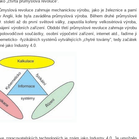
ako „čtvrtá průmyslová revoluce“.
růmyslová revoluce zahrnuje mechanickou výrobu, jako je železnice a parní
 v Anglii, kde byla zaváděna průmyslová výroba. Během druhé průmyslové
. století až do první světové války, zapustila kořeny velkosériová výroba,
pájení výrobních zařízení. Období třetí průmyslové revoluce zahrnuje výrobu
polovodičové součástky, osobní výpočetní zařízení, internet atd., řadíme ji
rneticko- -fyzikálních systémů vytvářejících „chytré továrny“, tedy začátek
é jako Industry 4.0.
 ve zpracovatelských technologiích je znám jako Industry 4.0. Je umožněn