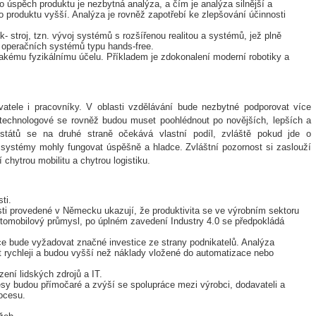
 úspěch produktu je nezbytná analýza, a čím je analýza silnější a
o produktu vyšší. Analýza je rovněž zapotřebí ke zlepšování účinnosti
- stroj, tzn. vývoj systémů s rozšířenou realitou a systémů, jež plně
h operačních systémů typu hands-free.
jakému fyzikálnímu účelu. Příkladem je zdokonalení moderní robotiky a
vatele i pracovníky. V oblasti vzdělávání bude nezbytné podporovat více
a technologové se rovněž budou muset poohlédnout po novějších, lepších a
 států se na druhé straně očekává vlastní podíl, zvláště pokud jde o
y systémy mohly fungovat úspěšně a hladce. Zvláštní pozornost si zaslouží
í chytrou mobilitu a chytrou logistiku.
ti.
osti provedené v Německu ukazují, že produktivita se ve výrobním sektoru
tomobilový průmysl, po úplném zavedení Industry 4.0 se předpokládá
e bude vyžadovat značné investice ze strany podnikatelů. Analýza
 rychleji a budou vyšší než náklady vložené do automatizace nebo
zení lidských zdrojů a IT.
sy budou přímočaré a zvýší se spolupráce mezi výrobci, dodavateli a
rocesu.