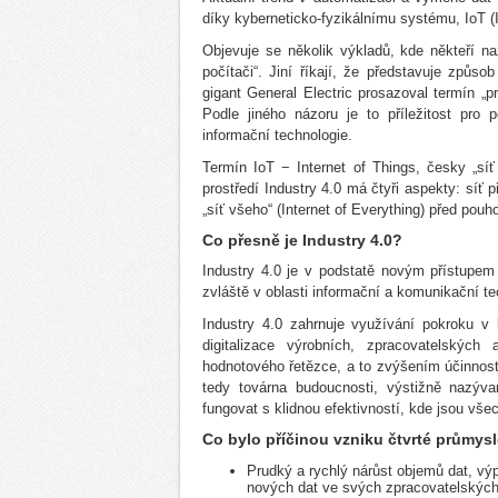
díky kyberneticko-fyzikálnímu systému, IoT 
Objevuje se několik výkladů, kde někteří 
počítači“. Jiní říkají, že představuje způs
gigant General Electric prosazoval termín „pr
Podle jiného názoru je to příležitost pr
informační technologie.
Termín IoT − Internet of Things, česky „sí
prostředí Industry 4.0 má čtyři aspekty: síť p
„síť všeho“ (Internet of Everything) před pouh
Co přesně je Industry 4.0?
Industry 4.0 je v podstatě novým přístupem
zvláště v oblasti informační a komunikační te
Industry 4.0 zahrnuje využívání pokroku v
digitalizace výrobních, zpracovatelskýc
hodnotového řetězce, a to zvýšením účinnosti
tedy továrna budoucnosti, výstižně nazýva
fungovat s klidnou efektivností, kde jsou vš
Co bylo příčinou vzniku čtvrté průmys
Prudký a rychlý nárůst objemů dat, vý
nových dat ve svých zpracovatelských