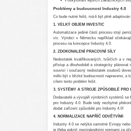
Poskytování lepších zákaznických slu
Problémy a budoucnost Industry 4.0
Co bude nutné řešit, má-li být plně adaptová
1. VELKÝ OBJEM INVESTIC
Automatizace jediné části procesu stojí pe
víc. Výrobci v Německu například očekávají i
procesu na koncepce Industry 4.0.
2. ZDOKONALENÍ PRACOVNÍ SÍLY
Nedostatek kvalifikovaných, tvůrčích a v ne
přístup a dlouhodobě a strategicky plánovat 
souvisí i současný nedostatek souborů dovedn
mělo být v blízké budoucnosti napraveno, a to
cílem tento problém řešit.
3. SYSTÉMY A STROJE ZPŮSOBILÉ PRO 
Dodavatelé a vývojáři výrobních systémů se 
pro Industry 4.0. Bude tedy nezbytné překonf
dodat zařízení způsobilé pro Industry 4.0!
4. NORMALIZACE NAPŘÍČ ODVĚTVÍMI
Industry 4.0 se netýká samotné Evropy nebo
je třeba pokrýt mezinárodními normami za úče