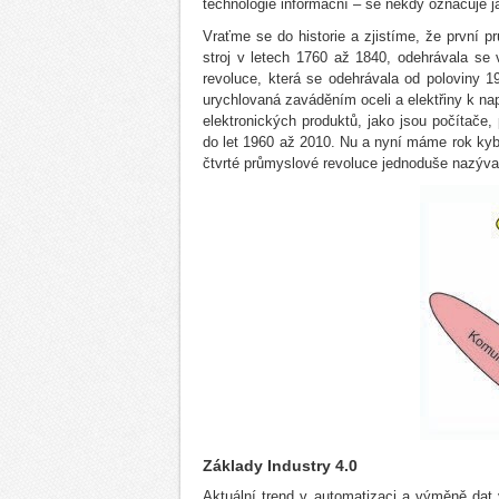
technologie informační – se někdy označuje j
Vraťme se do historie a zjistíme, že první p
stroj v letech 1760 až 1840, odehrávala se
revoluce, která se odehrávala od poloviny 19
urychlovaná zaváděním oceli a elektřiny k na
elektronických produktů, jako jsou počítače, 
do let 1960 až 2010. Nu a nyní máme rok kybe
čtvrté průmyslové revoluce jednoduše nazývan
Základy Industry 4.0
Aktuální trend v automatizaci a výměně dat