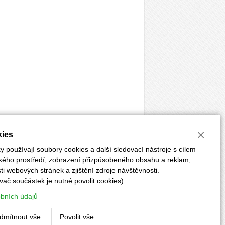
×
ies
 používají soubory cookies a další sledovací nástroje s cílem
ského prostředí, zobrazení přizpůsobeného obsahu a reklam,
i webových stránek a zjištění zdroje návštěvnosti.
vač součástek je nutné povolit cookies)
ĚRKY
POKYNY PRO AUTORY
PŘEDPLATNÉ
obních údajů
Vyrobilo:
CLIQUO
&
Binteractive
dmítnout vše
Povolit vše