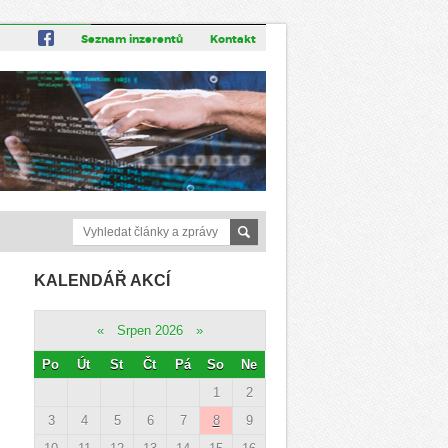
Seznam inzerentů
Kontakt
KALENDÁŘ AKCÍ
«
Srpen 2026
»
Po
Út
St
Čt
Pá
So
Ne
1
2
3
4
5
6
7
8
9