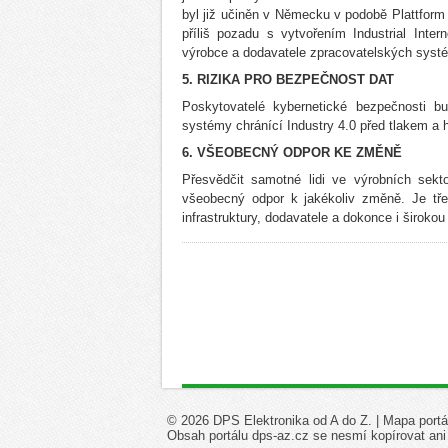
byl již učiněn v Německu v podobě Plattform I
příliš pozadu s vytvořením Industrial Inte
výrobce a dodavatele zpracovatelských syst
5. RIZIKA PRO BEZPEČNOST DAT
Poskytovatelé kybernetické bezpečnosti bu
systémy chránící Industry 4.0 před tlakem a h
6. VŠEOBECNÝ ODPOR KE ZMĚNĚ
Přesvědčit samotné lidi ve výrobních sekt
všeobecný odpor k jakékoliv změně. Je třeb
infrastruktury, dodavatele a dokonce i široko
© 2026 DPS Elektronika od A do Z. |
Mapa portá
Obsah portálu dps-az.cz se nesmí kopírovat ani