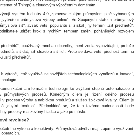
(Internet of Things) a cloudovým výpočetním doménám.
nazývají systém Industry 4.0 „zpracovatelským průmyslem plně vybaveným
ob „vytvoření průmyslové výroby online“. Ve Spojených státech průmyslový
ůmyslová síť“, avšak větší popularitu si získal jiný termín: „síť předmětů“.
o podnikatele udržet krok s rychlým tempem změn, poháněných rozvojem
ť předmětů“, používaný mnoha odborníky, není zcela vypovídající, protože
ředmětů, síť dat, síť služeb a síť lidí. Proto se dává větší přednost termínu
ou „sítí předmětů“.
 k výrobě, jenž využívá nejnovějších technologických vynálezů a inovací,
chnologie.
 komunikační a informační technologii ke zvýšení stupně automatizace a
h a průmyslových procesů. Konečným cílem je řízení celého procesu
 v procesu výroby a nabídkou produktů a služeb špičkové kvality. Cílem je
ná „chytrá továrna“. Předpokládá se, že tato továrna budoucnosti bude
echny procesy realizovány hladce a jako po másle.
lové revoluce?
početního výkonu a konektivity. Průmyslová odvětví mají zájem o využívání
 operacích.