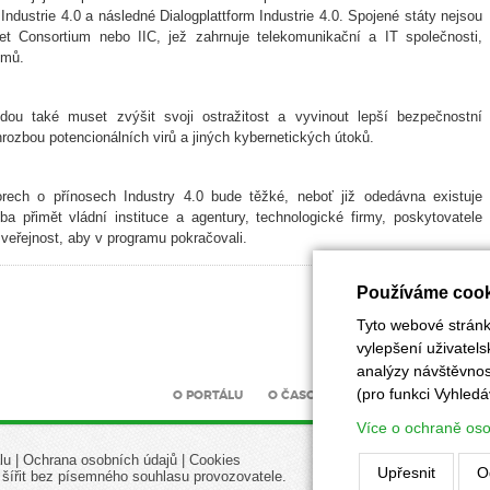
ndustrie 4.0 a následné Dialogplattform Industrie 4.0. Spojené státy nejsou
rnet Consortium nebo IIC, jež zahrnuje telekomunikační a IT společnosti,
émů.
dou také muset zvýšit svoji ostražitost a vyvinout lepší bezpečnostní
rozbou potencionálních virů a jiných kybernetických útoků.
orech o přínosech Industry 4.0 bude těžké, neboť již odedávna existuje
a přimět vládní instituce a agentury, technologické firmy, poskytovatele
u veřejnost, aby v programu pokračovali.
Používáme cook
Tyto webové stránky
vylepšení uživatel
analýzy návštěvnost
(pro funkci Vyhledá
O PORTÁLU
O ČASOPISU
INZERCE
UZÁV
Více o ochraně os
lu
|
Ochrana osobních údajů
|
Cookies
Upřesnit
O
 šířit bez písemného souhlasu provozovatele.