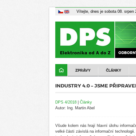
Vítejte, dnes je sobota 08. srpen
ODBORNÝ
ZPRÁVY
ČLÁNKY
INDUSTRY 4.0 – JSME PŘIPRAVE
DPS 4/2018
|
Články
Autor: Ing. Martin Abel
Všude kolem nás hrají hlavní úlohu informačn
velké části závislá na informační technologii