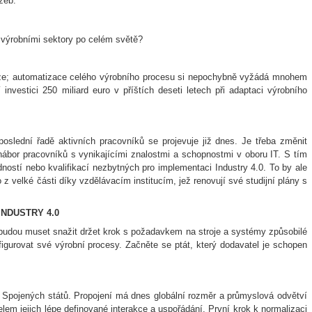
žeb.
n výrobními sektory po celém světě?
níze; automatizace celého výrobního procesu si nepochybně vyžádá mnohem
nvestici 250 miliard euro v příštích deseti letech při adaptaci výrobního
poslední řadě aktivních pracovníků se projevuje již dnes. Je třeba změnit
nábor pracovníků s vynikajícími znalostmi a schopnostmi v oboru IT. S tím
ostí nebo kvalifikací nezbytných pro implementaci Industry 4.0. To by ale
 z velké části díky vzdělávacím institucím, jež renovují své studijní plány s
INDUSTRY 4.0
budou muset snažit držet krok s požadavkem na stroje a systémy způsobilé
igurovat své výrobní procesy. Začněte se ptát, který dodavatel je schopen
 Spojených států. Propojení má dnes globální rozměr a průmyslová odvětví
lem jejich lépe definované interakce a uspořádání. První krok k normalizaci