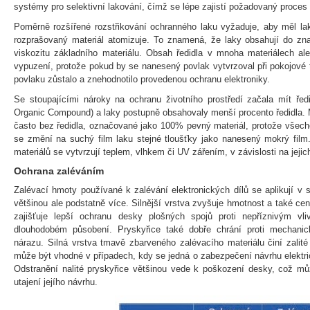
systémy pro selektivní lakování, čímž se lépe zajistí požadovaný proces
Poměrně rozšířené rozstřikování ochranného laku vyžaduje, aby měl lak 
rozprašovaný materiál atomizuje. To znamená, že laky obsahují do znač
viskozitu základního materiálu. Obsah ředidla v mnoha materiálech ale
vypuzení, protože pokud by se nanesený povlak vytvrzoval při pokojové 
povlaku zůstalo a znehodnotilo provedenou ochranu elektroniky.
Se stoupajícími nároky na ochranu životního prostředí začala mít řed
Organic Compound) a laky postupně obsahovaly menší procento ředidla. M
často bez ředidla, označované jako 100% pevný materiál, protože všec
se změní na suchý film laku stejné tloušťky jako nanesený mokrý fil
materiálů se vytvrzují teplem, vlhkem či UV zářením, v závislosti na jejic
Ochrana zaléváním
Zalévací hmoty používané k zalévání elektronických dílů se aplikují v 
většinou ale podstatně více. Silnější vrstva zvyšuje hmotnost a také cen
zajišťuje lepší ochranu desky plošných spojů proti nepříznivým vli
dlouhodobém působení. Pryskyřice také dobře chrání proti mechanic
nárazu. Silná vrstva tmavě zbarveného zalévacího materiálu činí zalité
může být vhodné v případech, kdy se jedná o zabezpečení návrhu elektr
Odstranění nalité pryskyřice většinou vede k poškození desky, což m
utajení jejího návrhu.