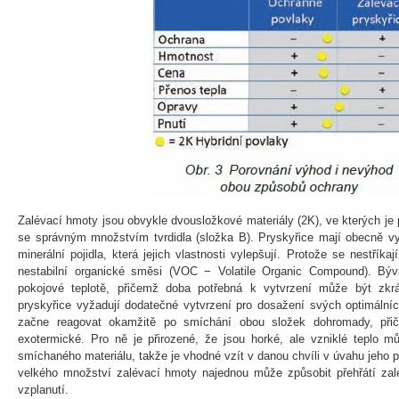
Zalévací hmoty jsou obvykle dvousložkové materiály (2K), ve kterých je
se správným množstvím tvrdidla (složka B). Pryskyřice mají obecně vy
minerální pojidla, která jejich vlastnosti vylepšují. Protože se nestříka
nestabilní organické směsi (VOC − Volatile Organic Compound). Býva
pokojové teplotě, přičemž doba potřebná k vytvrzení může být zkrá
pryskyřice vyžadují dodatečné vytvrzení pro dosažení svých optimálních
začne reagovat okamžitě po smíchání obou složek dohromady, přič
exotermické. Pro ně je přirozené, že jsou horké, ale vzniklé teplo 
smíchaného materiálu, takže je vhodné vzít v danou chvíli v úvahu jeho p
velkého množství zalévací hmoty najednou může způsobit přehřátí za
vzplanutí.