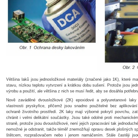
Většina laků jsou jednosložkové materiály (značené jako 1K), které ma
stavu, nízkou teplotu vytvrzení a krátkou dobu sušení. Protože jsou je
výrobu a použití, ale většina z nich se musí ředit, aby se dosáhla potřebn
Nově zaváděné dvousložkové (2K) epoxidové a polyuretanové laky
vlastnosti pryskyřice, přičemž jsou snadno použitelné bez aplikován
ochraně životního prostředí. 2K laky mají výborné pokrytí povrchu, za
chránit i velmi delikátní součástky. Jsou také odolné proti mechanick
straně, protože jsou dvousložkové, není jejich zpracování tak jednoduché
nemožné je odstranit, takže téměř znemožňují opravu desek plošných s
štětcem, rozprašovačem nebo i jenom namáčením. Stále častěji jsou