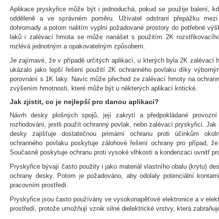
Aplikace pryskyřice může být i jednoduchá, pokud se použije balení, k
odděleně a ve správném poměru. Uživatel odstraní přepážku mez
dohromady a potom nalitím vyplní požadované prostory do potřebné výš
laků i zalévací hmota se může nanášet s použitím 2K rozstřikovacího
rozlévá jednotným a opakovatelným způsobem.
Je zajímavé, že v případě určitých aplikací, u kterých byla 2K zalévací
ukázalo jako lepší řešení použití 2K ochranného povlaku díky výbor
porovnání s 1K laky. Navíc může přechod ze zalévací hmoty na ochrann
zvýšením hmotnosti, které může být u některých aplikací kritické.
Jak zjistit, co je nejlepší pro danou aplikaci?
Návrh desky plošných spojů, její zakrytí a předpokládané provozní pr
rozhodování, jestli použít ochranný povlak, nebo zalévací pryskyřici. Ja
desky zajišťuje dostatečnou primární ochranu proti účinkům okoln
ochranného povlaku poskytuje zálohové řešení ochrany pro případ, že
Současně poskytuje ochranu proti vysoké vlhkosti a kondenzaci uvnitř pr
Pryskyřice bývají často použity i jako materiál vlastního obalu (krytu) de
ochrany desky. Potom je požadováno, aby odolaly potenciální kontam
pracovním prostředí.
Pryskyřice jsou často používány ve vysokonapěťové elektronice a v ele
prostředí, protože umožňují vznik silné dielektrické vrstvy, která zabraňu