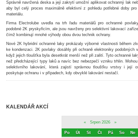
Správně navržená deska a její zakrytí umožní aplikovat ochranný lak nebo
aby byl celý proces maximálně efektivní z pohledu potřebné doby pro 
materiálu.
Firma Electrolube uvedla na trh řadu materiálů pro ochranné povlaky
podobné 2K pryskyřicím, ale jsou navrženy pro selektivní lakovací zaří
čímž kombinují mnohé výhody obou dvou technik ochrany.
Nové 2K hybridní ochranné laky prokázaly výborné vlastnosti během zk
ke kondenzaci. 2K povlaky dosáhly při ochraně elektroniky podobných v
když jejich tloušťka byla desetkrát menší než při zalití. Tyto ochranné la
než předcházející typy laků a navíc bez nebezpečí vzniku trhlin. Mohou
selektivního lakování, která zajistí správnou tloušťku vrstvy i její
poskytuje ochranu i v případech, kdy obvyklé lakování nestačí.
KALENDÁŘ AKCÍ
«
Srpen 2026
»
Po
Út
St
Čt
Pá
So
Ne