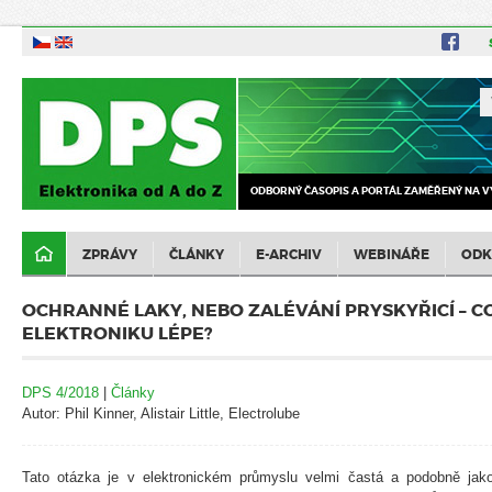
ODBORNÝ ČASOPIS A PORTÁL ZAMĚŘENÝ NA V
ZPRÁVY
ČLÁNKY
E-ARCHIV
WEBINÁŘE
ODK
OCHRANNÉ LAKY, NEBO ZALÉVÁNÍ PRYSKYŘICÍ – C
ELEKTRONIKU LÉPE?
DPS 4/2018
|
Články
Autor: Phil Kinner, Alistair Little, Electrolube
Tato otázka je v elektronickém průmyslu velmi častá a podobně jak