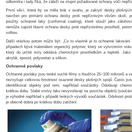
odborníka i tady říká, že záleží na stupni požadované ochrany vůči nepří
První věcí, která by se měla brát v úvahu, je zakrytí desky plošných
navržen pro primární ochranu desky proti nepříznivým vlivům okolí, p
použity ochranné laky (conformal coating), které slouží jako zálohov
nemůže zajistit hlavní ochranu desky proti nepříznivému prostředí, potom
volbou.
Další otázkou potom může být: „Co to vlastně je to ochranné lakování 
případech bývá materiálem organický polymer, který se vytvrzením stává
který do určité míry odolává chemickým prostředkům a teplotě. Jako 
akrylát, epoxid, polyuretan a silikon.
Ochranné povlaky
Ochranné povlaky jsou tenké suché filmy o tloušťce 25−100 mikronů a ve
nezvyšuje celkovou hmotnost osazené desky plošných spojů. Často jsou
identifikovat objekty pod nimi, například součástky. Odolávají che
krátkou dobu. Slabé vrstvy laku nevyvolávají na povrchu objektů (součást
je výhodné například v případě tenkých vývodů součástek. Odolnost prot
je obecně dobrá po krátkou dobu zatížení.