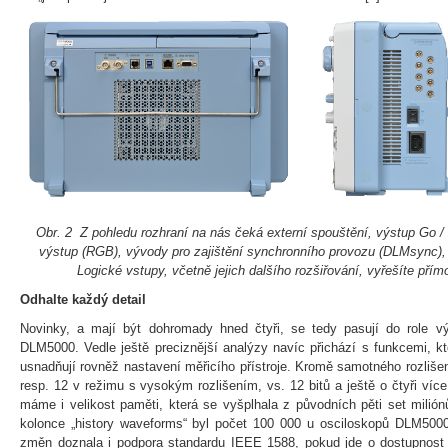
Obr. 2 Z pohledu rozhraní na nás čeká externí spouštění, výstup Go /
výstup (RGB), vývody pro zajištění synchronního provozu (DLMsync),
Logické vstupy, včetně jejich dalšího rozšiřování, vyřešíte pří
Odhalte každý detail
Novinky, a mají být dohromady hned čtyři, se tedy pasují do role v
DLM5000. Vedle ještě preciznější analýzy navíc přichází s funkcemi, kt
usnadňují rovněž nastavení měřicího přístroje. Kromě samotného rozlišení
resp. 12 v režimu s vysokým rozlišením, vs. 12 bitů a ještě o čtyři ví
máme i velikost paměti, která se vyšplhala z původních pěti set milión
kolonce „history waveforms“ byl počet 100 000 u osciloskopů DLM50
změn doznala i podpora standardu IEEE 1588, pokud jde o dostupnos