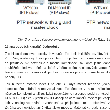
Obr. 3 K otázce časově synchronizovaného měření dle IEEE 1
16 analogových kanálů? Jednoduše
Z pohledu dostupných logických vstupů, příp. i jejich dalšího rozšiřování
2,5 GS/s, analogových vstupů se čtyřmi, příp. též osmi kanály nebo i 
se prakticky nic nezměnilo a možné kombinace jsou opět jasně dané
souběžně sledovat dění na ještě větším počtu analogových vstupů
takovou možnost, která však přichází v úvahu i pro nižší varianty osci
přípony HD.
Jak můžeme ostatně vidět i na obr. 4, když měřicí technice „dojdo
jednoduchém střídači nutné zopakovat příslušné testy, a to i několik
nějakou komplexní analýzu, když nedokážeme najednou podchytit všech
DLM5000(HD) sice v jednu chvíli zvládají až osm kanálů, ovšem při vzáj
jich v analogové rovině, synchronně a při jediném testu, efektivně z
Zkrátka ale nepřijdou ani čtyřkanálové modely. Matematika bude zase 