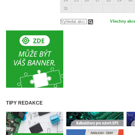
24
25
26
27
28
29
30
31
Všechny akc
TIPY REDAKCE