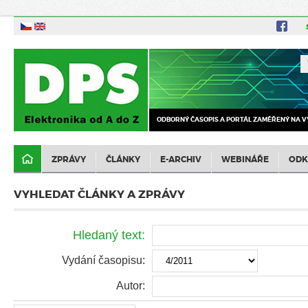
ODBORNÝ ČASOPIS A PORTÁL ZAMĚŘENÝ NA V
ZPRÁVY
ČLÁNKY
E-ARCHIV
WEBINÁŘE
ODK
VYHLEDAT ČLÁNKY A ZPRÁVY
Hledaný text:
Vydání časopisu:
Autor: