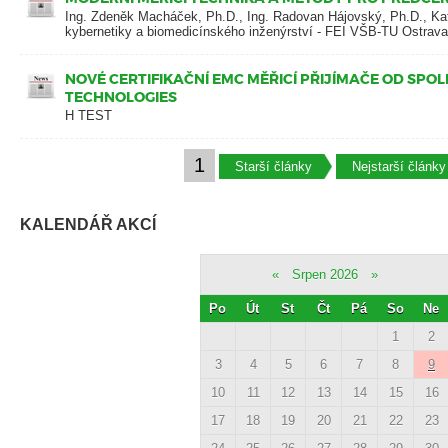
Ing. Zdeněk Macháček, Ph.D., Ing. Radovan Hájovský, Ph.D., Ka
kybernetiky a biomedicínského inženýrství - FEI VŠB-TU Ostrava
NOVÉ CERTIFIKAČNÍ EMC MĚŘICÍ PŘIJÍMAČE OD SPO
TECHNOLOGIES
H TEST
1
Starší články
Nejstarší články
KALENDÁŘ AKCÍ
«
Srpen 2026
»
Po
Út
St
Čt
Pá
So
Ne
1
2
3
4
5
6
7
8
9
10
11
12
13
14
15
16
17
18
19
20
21
22
23