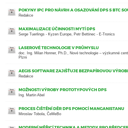
POKYNY IPC PRO NÁVRH A OSAZOVÁNÍ DPS S BTC S
Redakce
MAXIMALIZACE ÚČINNOSTI MYTÍ DPS
Serge Tuerlings - Kyzen Europe, Petr Bettinec - E-Tronics
LASEROVÉ TECHNOLOGIE V PRŮMYSLU
doc. Ing. Milan Honner, Ph.D., Nové technologie – výzkumné ce
Plzni
AEGIS SOFTWARE ZAJIŠŤUJE BEZPAPÍROVOU VÝROB
Redakce
MOŽNOSTI VÝROBY PROTOTYPOVÝCH DPS
Ing. Martin Abel
PROCES ČIŠTĚNÍ DĚR DPS POMOCÍ MANGANISTANU
Miroslav Tobola, ČeMeBo
MODERNÍ MĚŘICÍ TECHNIKA A METODY PRO PŘEDCER