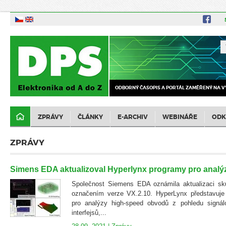
ODBORNÝ ČASOPIS A PORTÁL ZAMĚŘENÝ NA V
ZPRÁVY
ČLÁNKY
E-ARCHIV
WEBINÁŘE
ODK
ZPRÁVY
Simens EDA aktualizoval Hyperlynx programy pro analýzy
Společnost Siemens EDA oznámila aktualizaci sk
označením verze VX.2.10. HyperLynx představuje 
pro analýzy high-speed obvodů z pohledu signálo
interfejsů,...