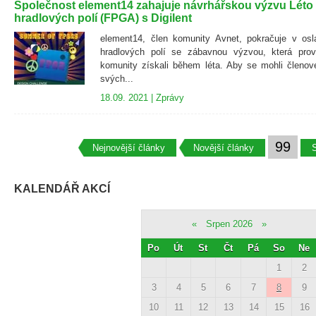
Společnost element14 zahajuje návrhářskou výzvu Lét
hradlových polí (FPGA) s Digilent
element14, člen komunity Avnet, pokračuje v osl
hradlových polí se zábavnou výzvou, která prově
komunity získali během léta. Aby se mohli členov
svých...
18.09. 2021 |
Zprávy
99
Nejnovější články
Novější články
S
KALENDÁŘ AKCÍ
«
Srpen 2026
»
Po
Út
St
Čt
Pá
So
Ne
1
2
3
4
5
6
7
8
9
10
11
12
13
14
15
16