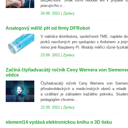
bezpečnosti. Jinak tomu nebude ani v případě 
pracujícího v...
24.09. 2021 |
Zprávy
Analogový měřič pH od firmy DFRobot
V nabídce distributora, společnosti TME, najdete d
prvků navržených pro spolupráci s Arduinem a jiným
mimo jiné Raspberry Pi. Moduly měřící různé fyzikáln
23.09. 2021 |
Zprávy
Začíná čtyřiadvacátý ročník Ceny Wernera von Siemense
vědce
Čtyřiadvacátý ročník Ceny Wernera von Siemens
přírodovědeckých a medicínských oborů a mladé 
a vzdělání je základem každého pokroku. Stude
pedagogům chceme...
22.09. 2021 |
Zprávy
element14 vydává elektronickou knihu o 3D tisku