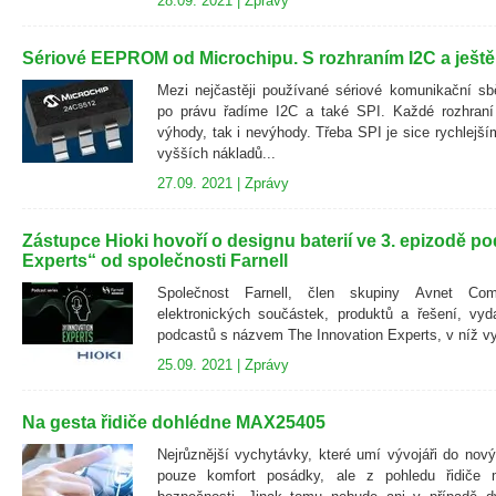
28.09. 2021 |
Zprávy
Sériové EEPROM od Microchipu. S rozhraním I2C a ještě 
Mezi nejčastěji používané sériové komunikační s
po právu řadíme I2C a také SPI. Každé rozhraní
výhody, tak i nevýhody. Třeba SPI je sice rychlejš
vyšších nákladů...
27.09. 2021 |
Zprávy
Zástupce Hioki hovoří o designu baterií ve 3. epizodě p
Experts“ od společnosti Farnell
Společnost Farnell, člen skupiny Avnet Com
elektronických součástek, produktů a řešení, vyd
podcastů s názvem The Innovation Experts, v níž vy
25.09. 2021 |
Zprávy
Na gesta řidiče dohlédne MAX25405
Nejrůznější vychytávky, které umí vývojáři do nov
pouze komfort posádky, ale z pohledu řidiče 