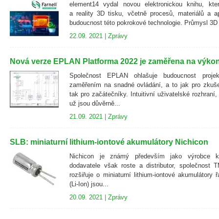
element14 vydal novou elektronickou knihu, kter
a reality 3D tisku, včetně procesů, materiálů a a
budoucnost této pokrokové technologie. Průmysl 3D t
22.09. 2021 |
Zprávy
Nová verze EPLAN Platforma 2022 je zaměřena na výkon
Společnost EPLAN ohlašuje budoucnost projek
zaměřením na snadné ovládání, a to jak pro zkuš
tak pro začátečníky. Intuitivní uživatelské rozhraní
už jsou důvěrně...
21.09. 2021 |
Zprávy
SLB: miniaturní lithium-iontové akumulátory Nichicon
Nichicon je známý především jako výrobce ko
dodavatele však roste a distributor, společnost 
rozšiřuje o miniaturní lithium-iontové akumulátory
(Li-Ion) jsou...
20.09. 2021 |
Zprávy