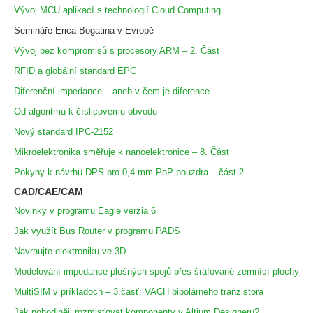
Vývoj MCU aplikací s technologií Cloud Computing
Semináře Erica Bogatina v Evropě
Vývoj bez kompromisů s procesory ARM – 2. Část
RFID a globální standard EPC
Diferenční impedance – aneb v čem je diference
Od algoritmu k číslicovému obvodu
Nový standard IPC-2152
Mikroelektronika směřuje k nanoelektronice – 8. Část
Pokyny k návrhu DPS pro 0,4 mm PoP pouzdra – část 2
CAD/CAE/CAM
Novinky v programu Eagle verzia 6
Jak využít Bus Router v programu PADS
Navrhujte elektroniku ve 3D
Modelování impedance plošných spojů přes šrafované zemnící plochy
MultiSIM v príkladoch – 3.časť: VACH bipolárneho tranzistora
Jak pohodlněji rozmisťovat komponenty v Altium Designeru?