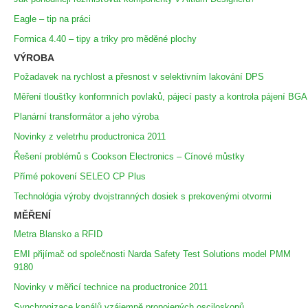
Eagle – tip na práci
Formica 4.40 – tipy a triky pro měděné plochy
VÝROBA
Požadavek na rychlost a přesnost v selektivním lakování DPS
Měření tloušťky konformních povlaků, pájecí pasty a kontrola pájení BGA
Planární transformátor a jeho výroba
Novinky z veletrhu productronica 2011
Řešení problémů s Cookson Electronics – Cínové můstky
Přímé pokovení SELEO CP Plus
Technológia výroby dvojstranných dosiek s prekovenými otvormi
MĚŘENÍ
Metra Blansko a RFID
EMI přijímač od společnosti Narda Safety Test Solutions model PMM
9180
Novinky v měřicí technice na productronice 2011
Synchronizace kanálů vzájemně propojených osciloskopů