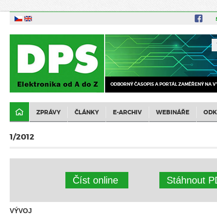
ODBORNÝ ČASOPIS A PORTÁL ZAMĚŘENÝ NA V
ZPRÁVY
ČLÁNKY
E-ARCHIV
WEBINÁŘE
ODK
1/2012
Číst online
Stáhnout P
VÝVOJ