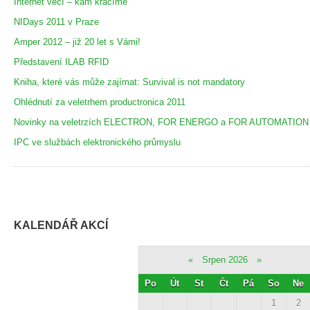
Internet věcí – kam kráčíme
NIDays 2011 v Praze
Amper 2012 – již 20 let s Vámi!
Představení ILAB RFID
Kniha, které vás může zajímat: Survival is not mandatory
Ohlédnutí za veletrhem productronica 2011
Novinky na veletrzích ELECTRON, FOR ENERGO a FOR AUTOMATION
IPC ve službách elektronického průmyslu
KALENDÁŘ AKCÍ
«
Srpen 2026
»
Po
Út
St
Čt
Pá
So
Ne
1
2