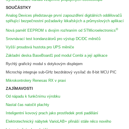
SOUČÁSTKY
Analog Devices představuje první zapouzdření digitálních oddělovačů
splňující bezpečnostní požadavky lékařských a průmyslových aplikací
®
Nová paměť EEPROM s dvojím rozhraním od STMicroelectronics
Srovnávací test kondanzátorů pro výstup DC/DC měničů
Vyšší proudová hustota pro UPS měniče
Základní deska BaseBoard1 pod modul Combi a její aplikace
Rychlý grafický modul s dotykovým displejem
Microchip integruje sub-GHz bezdrátový vysílač do 8-bit MCU PIC
Mikrokontrolery Renesas RX v praxi
ZAJÍMAVOSTI
Od nápadu k funkčnímu výrobku
Nastal čas natočit plachty
Inteligentní kovový prach jako prostředek proti padělání
Elektrotechnický nábytek VarioLAB+ přináší stále něco nového