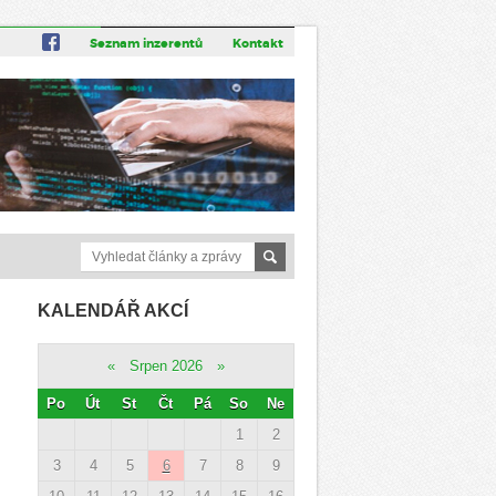
Seznam inzerentů
Kontakt
KALENDÁŘ AKCÍ
«
Srpen 2026
»
Po
Út
St
Čt
Pá
So
Ne
1
2
3
4
5
6
7
8
9