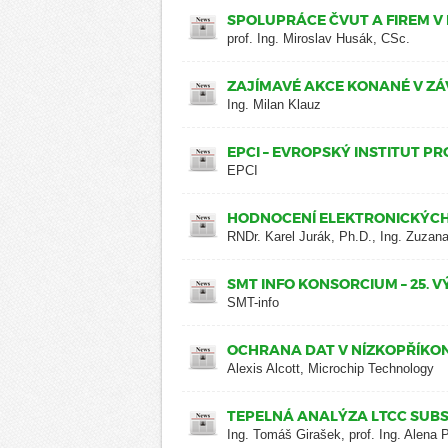
SPOLUPRÁCE ČVUT A FIREM V
prof. Ing. Miroslav Husák, CSc.
ZAJÍMAVÉ AKCE KONANÉ V Z
Ing. Milan Klauz
EPCI – EVROPSKÝ INSTITUT P
EPCI
HODNOCENÍ ELEKTRONICKÝCH 
RNDr. Karel Jurák, Ph.D., Ing. Zuzan
SMT INFO KONSORCIUM – 25. V
SMT-info
OCHRANA DAT V NÍZKOPŘÍKO
Alexis Alcott, Microchip Technology
TEPELNÁ ANALÝZA LTCC SUB
Ing. Tomáš Girašek, prof. Ing. Alena