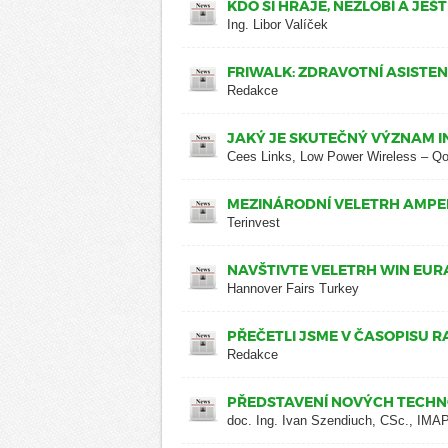
KDO SI HRAJE, NEZLOBÍ A JEŠ
Ing. Libor Valíček
FRIWALK: ZDRAVOTNÍ ASISTE
Redakce
JAKÝ JE SKUTEČNÝ VÝZNAM I
Cees Links, Low Power Wireless – Q
MEZINÁRODNÍ VELETRH AMPER 
Terinvest
NAVŠTIVTE VELETRH WIN EUR
Hannover Fairs Turkey
PŘEČETLI JSME V ČASOPISU R
Redakce
PŘEDSTAVENÍ NOVÝCH TECHNO
doc. Ing. Ivan Szendiuch, CSc., IM