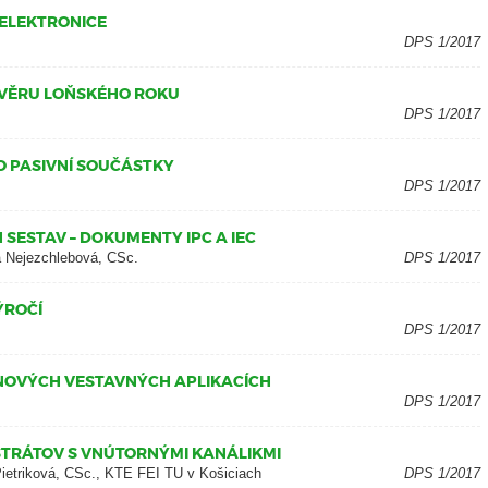
 ELEKTRONICE
DPS 1/2017
ÁVĚRU LOŇSKÉHO ROKU
DPS 1/2017
RO PASIVNÍ SOUČÁSTKY
DPS 1/2017
SESTAV – DOKUMENTY IPC A IEC
a Nejezchlebová, CSc.
DPS 1/2017
ÝROČÍ
DPS 1/2017
NOVÝCH VESTAVNÝCH APLIKACÍCH
DPS 1/2017
STRÁTOV S VNÚTORNÝMI KANÁLIKMI
 Pietriková, CSc., KTE FEI TU v Košiciach
DPS 1/2017