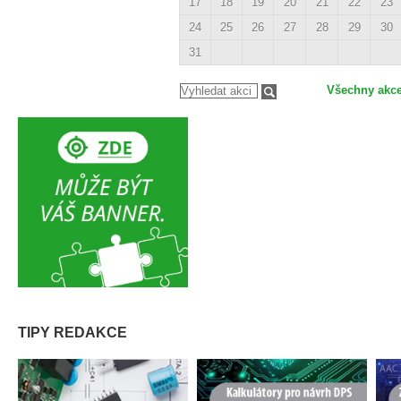
17
18
19
20
21
22
23
24
25
26
27
28
29
30
31
Všechny akc
TIPY REDAKCE