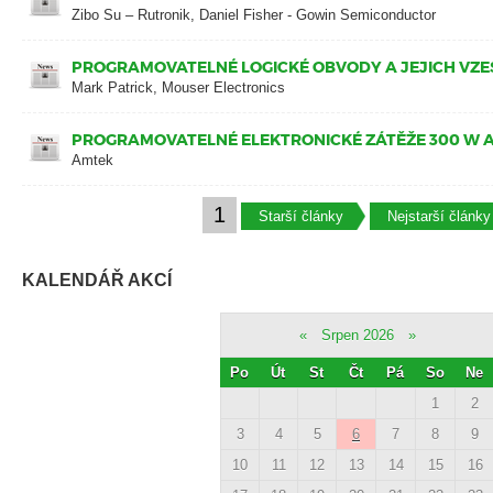
Zibo Su – Rutronik, Daniel Fisher - Gowin Semiconductor
PROGRAMOVATELNÉ LOGICKÉ OBVODY A JEJICH VZ
Mark Patrick, Mouser Electronics
PROGRAMOVATELNÉ ELEKTRONICKÉ ZÁTĚŽE 300 W A
Amtek
1
Starší články
Nejstarší články
KALENDÁŘ AKCÍ
«
Srpen 2026
»
Po
Út
St
Čt
Pá
So
Ne
1
2
3
4
5
6
7
8
9
10
11
12
13
14
15
16