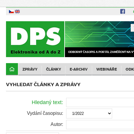
ODBORNÝ ČASOPIS A PORTÁL ZAMĚŘENÝ NA V
ZPRÁVY
ČLÁNKY
E-ARCHIV
WEBINÁŘE
ODK
VYHLEDAT ČLÁNKY A ZPRÁVY
Hledaný text:
Vydání časopisu:
Autor: