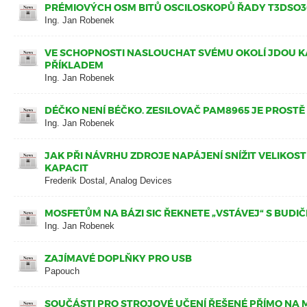
PRÉMIOVÝCH OSM BITŮ OSCILOSKOPŮ ŘADY T3DSO
Ing. Jan Robenek
VE SCHOPNOSTI NASLOUCHAT SVÉMU OKOLÍ JDOU KA
PŘÍKLADEM
Ing. Jan Robenek
DÉČKO NENÍ BÉČKO. ZESILOVAČ PAM8965 JE PROSTĚ
Ing. Jan Robenek
JAK PŘI NÁVRHU ZDROJE NAPÁJENÍ SNÍŽIT VELIKOS
KAPACIT
Frederik Dostal, Analog Devices
MOSFETŮM NA BÁZI SIC ŘEKNETE „VSTÁVEJ“ S BUDIČI
Ing. Jan Robenek
ZAJÍMAVÉ DOPLŇKY PRO USB
Papouch
SOUČÁSTI PRO STROJOVÉ UČENÍ ŘEŠENÉ PŘÍMO NA 