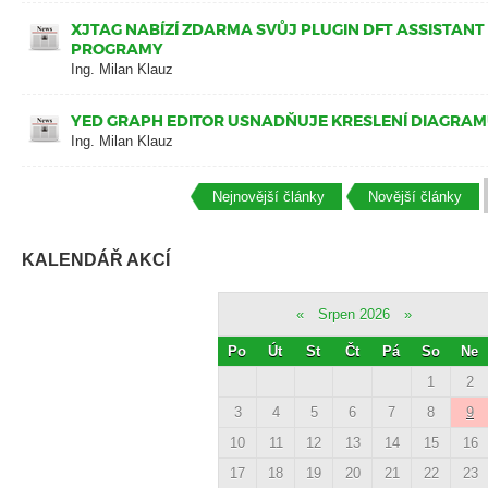
XJTAG NABÍZÍ ZDARMA SVŮJ PLUGIN DFT ASSISTAN
PROGRAMY
Ing. Milan Klauz
YED GRAPH EDITOR USNADŇUJE KRESLENÍ DIAGRA
Ing. Milan Klauz
Nejnovější články
Novější články
KALENDÁŘ AKCÍ
«
Srpen 2026
»
Po
Út
St
Čt
Pá
So
Ne
1
2
3
4
5
6
7
8
9
10
11
12
13
14
15
16
17
18
19
20
21
22
23