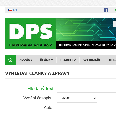
ODBORNÝ ČASOPIS A PORTÁL ZAMĚŘENÝ NA V
ZPRÁVY
ČLÁNKY
E-ARCHIV
WEBINÁŘE
ODK
VYHLEDAT ČLÁNKY A ZPRÁVY
Hledaný text:
Vydání časopisu:
Autor: