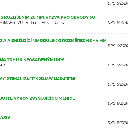
DPS 6/2020
S ROZLIŠENÍM 20 ΜM: VÝZVA PRO OBVODY 5G
low IMAPS, VUT v Brně – FEKT - Ústav
DPS 6/2020
 2 A A SNIŽUJÍCÍ ΜMODULE® O ROZMĚRECH 3 × 4 MM
DPS 6/2020
 NA TRHU S NEOSADENÝMI DPS
 AB
DPS 6/2020
PY OPTIMALIZACE SPRÁVY NAPÁJENÍ
DPS 6/2020
BUJTE VÝKON ZVYŠUJÍCÍHO MĚNIČE
DPS 6/2020
AXIS
DPS 6/2020