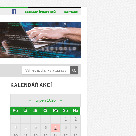
Seznam inzerentů
Kontakt
KALENDÁŘ AKCÍ
«
Srpen 2026
»
Po
Út
St
Čt
Pá
So
Ne
1
2
3
4
5
6
7
8
9