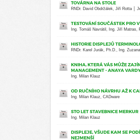
TOVÁRNA NA STOLE
RNDr. David Obdržálek, Jiří Rotta │ J
TESTOVÁNÍ SOUČÁSTEK PRO 
Ing. Tomáš Navrátil, Ing. Jiří Matras,
HISTORIE DISPLEJŮ TERMINOL
RNDr. Karel Jurák, Ph.D., Ing. Zuzan
KNIHA, KTERÁ VÁS MŮŽE ZAJÍ
MANAGEMENT - ANAYA VARD
Ing. Milan Klauz
OD RUČNÍHO NÁVRHU AŽ K C
Ing. Milan Klauz, CADware
STO LET STAVEBNICE MERKUR
Ing. Milan Klauz
DISPLEJE, VŠUDE KAM SE POD
NEJMENŠÍ