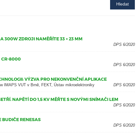
Hledat
A 300W ZDROJI NAMĚŘÍTE 33 × 23 MM
DPS 6/2020
 CR-8000
DPS 6/2020
CHNOLOGII: VÝZVA PRO NEKONVENČNÍ APLIKACE
llow IMAPS VUT v Brně, FEKT, Ústav mikroelektroniky
DPS 6/2020
TŘÍ. NAPĚTÍ DO 1,5 KV MĚŘTE S NOVÝMI SNÍMAČI LEM
DPS 6/2020
ZE BUDIČE RENESAS
DPS 6/2020