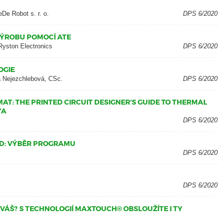
eDe Robot s. r. o.
DPS 6/2020
VÝROBU POMOCÍ ATE
 Ryston Electronics
DPS 6/2020
OGIE
a Nejezchlebová, CSc.
DPS 6/2020
MAT: THE PRINTED CIRCUIT DESIGNER’S GUIDE TO THERMAL
YA
DPS 6/2020
AD: VÝBĚR PROGRAMU
DPS 6/2020
DPS 6/2020
ÍVÁŠ? S TECHNOLOGIÍ MAXTOUCH® OBSLOUŽÍTE I TY