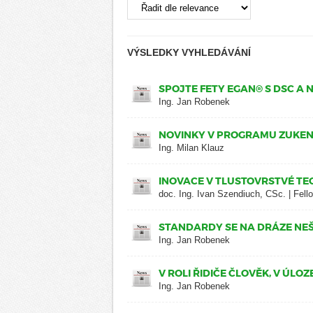
VÝSLEDKY VYHLEDÁVÁNÍ
SPOJTE FETY EGAN® S DSC A N
Ing. Jan Robenek
NOVINKY V PROGRAMU ZUKEN
Ing. Milan Klauz
INOVACE V TLUSTOVRSTVÉ TE
doc. Ing. Ivan Szendiuch, CSc. | Fe
STANDARDY SE NA DRÁZE NEŠE
Ing. Jan Robenek
V ROLI ŘIDIČE ČLOVĚK, V ÚLO
Ing. Jan Robenek