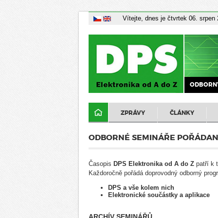
Vítejte, dnes je čtvrtek 06. srpen
ODBORNÝ
ZPRÁVY
ČLÁNKY
ODBORNÉ SEMINÁŘE POŘÁDAN
Časopis
DPS Elektronika od A do Z
patří k
Každoročně pořádá doprovodný odborný progr
DPS a vše kolem nich
Elektronické součástky a aplikace
ARCHÍV SEMINÁŘŮ