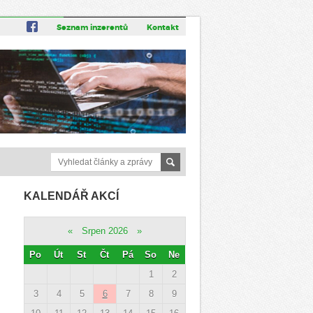
Seznam inzerentů
Kontakt
KALENDÁŘ AKCÍ
«
Srpen 2026
»
Po
Út
St
Čt
Pá
So
Ne
1
2
3
4
5
6
7
8
9