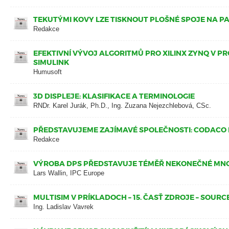
TEKUTÝMI KOVY LZE TISKNOUT PLOŠNÉ SPOJE NA PAP
Redakce
EFEKTIVNÍ VÝVOJ ALGORITMŮ PRO XILINX ZYNQ V P
SIMULINK
Humusoft
3D DISPLEJE: KLASIFIKACE A TERMINOLOGIE
RNDr. Karel Jurák, Ph.D., Ing. Zuzana Nejezchlebová, CSc.
PŘEDSTAVUJEME ZAJÍMAVÉ SPOLEČNOSTI: CODACO 
Redakce
VÝROBA DPS PŘEDSTAVUJE TÉMĚŘ NEKONEČNÉ MNO
Lars Wallin, IPC Europe
MULTISIM V PRÍKLADOCH – 15. ČASŤ ZDROJE – SOURCES
Ing. Ladislav Vavrek