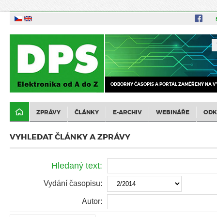
ODBORNÝ ČASOPIS A PORTÁL ZAMĚŘENÝ NA V
ZPRÁVY
ČLÁNKY
E-ARCHIV
WEBINÁŘE
ODK
VYHLEDAT ČLÁNKY A ZPRÁVY
Hledaný text:
Vydání časopisu:
Autor: