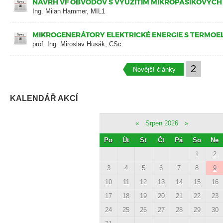
NÁVRH VF OBVODOV S VYUŽITÍM MIKROPÁSIKOVÝCH V
Ing. Milan Hammer, MIL1
MIKROGENERÁTORY ELEKTRICKÉ ENERGIE S TERMOE
prof. Ing. Miroslav Husák, CSc.
2
Novější články
KALENDÁŘ AKCÍ
«
Srpen 2026
»
Po
Út
St
Čt
Pá
So
Ne
1
2
3
4
5
6
7
8
9
10
11
12
13
14
15
16
17
18
19
20
21
22
23
24
25
26
27
28
29
30