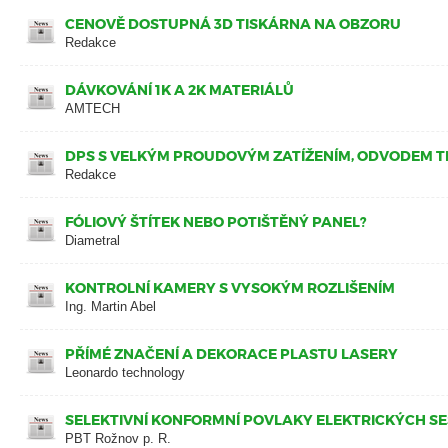
CENOVĚ DOSTUPNÁ 3D TISKÁRNA NA OBZORU
Redakce
DÁVKOVÁNÍ 1K A 2K MATERIÁLŮ
AMTECH
DPS S VELKÝM PROUDOVÝM ZATÍŽENÍM, ODVODEM T
Redakce
FÓLIOVÝ ŠTÍTEK NEBO POTIŠTĚNÝ PANEL?
Diametral
KONTROLNÍ KAMERY S VYSOKÝM ROZLIŠENÍM
Ing. Martin Abel
PŘÍMÉ ZNAČENÍ A DEKORACE PLASTU LASERY
Leonardo technology
SELEKTIVNÍ KONFORMNÍ POVLAKY ELEKTRICKÝCH S
PBT Rožnov p. R.