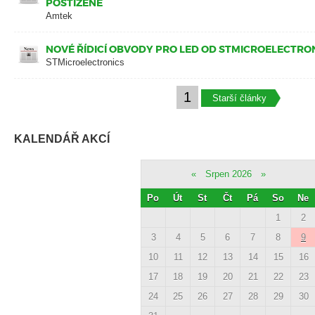
POSTIŽENÉ
Amtek
NOVÉ ŘÍDICÍ OBVODY PRO LED OD STMICROELECTRO
STMicroelectronics
1
Starší články
KALENDÁŘ AKCÍ
«
Srpen 2026
»
Po
Út
St
Čt
Pá
So
Ne
1
2
3
4
5
6
7
8
9
10
11
12
13
14
15
16
17
18
19
20
21
22
23
24
25
26
27
28
29
30