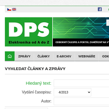
ODBORNÝ ČASOPIS A PORTÁL ZAMĚŘENÝ NA V
ZPRÁVY
ČLÁNKY
E-ARCHIV
WEBINÁŘE
ODK
VYHLEDAT ČLÁNKY A ZPRÁVY
Hledaný text:
Vydání časopisu:
Autor: